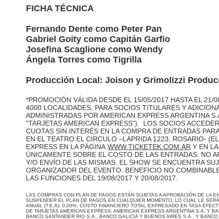
FICHA TÉCNICA
Fernando Dente como Peter Pan
Gabriel Goity como Capitán Garfio
Josefina Scaglione como Wendy
Ángela Torres como Tigrilla
Producción Local: Joison y Grimolizzi Produ
*PROMOCIÓN VÁLIDA DESDE EL 15/05/2017 HASTA EL 21/
4000 LOCALIDADES, PARA SOCIOS TITULARES Y ADICION
ADMINISTRADAS POR AMERICAN EXPRESS ARGENTINA S.A
"TARJETAS AMERICAN EXPRESS"). LOS SOCIOS ACCEDERÁ
CUOTAS SIN INTERÉS EN LA COMPRA DE ENTRADAS PAR
EN EL TEATRO EL CIRCULO –LAPRIDA 1223, ROSARIO- (
EXPRESS EN LA PÁGINA
WWW.TICKETEK.COM.AR
Y EN LA
ÚNICAMENTE SOBRE EL COSTO DE LAS ENTRADAS. NO AP
Y/O ENVÍO DE LAS MISMAS. EL SHOW SE ENCUENTRA SU
ORGANIZADOR DEL EVENTO. BENEFICIO NO COMBINABL
LAS FUNCIONES DEL 19/08/2017 Y 20/08/2017.
LAS COMPRAS CON PLAN DE PAGOS ESTÁN SUJETAS A APROBACIÓN DE LA ENT
SUSPENDER EL PLAN DE PAGOS EN CUALQUIER MOMENTO, LO CUAL LE SERÁ D
ANUAL (T.E.A): 0,00%. COSTO FINANCIERO TOTAL EXPRESADO EN TASA EFECTI
DE TARJETAS AMERICAN EXPRESS: AMERICAN EXPRESS ARGENTINA S.A. Y BA
BANCO SANTANDER RIO S.A., BANCO GALICIA Y BUENOS AIRES S.A., Y BANCO 